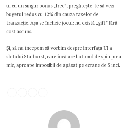
ul cu un singur bonus „free”, pregătește-te să vezi
bugetul redus cu 12% din cauza taxelor de
tranzacție. Așa se încheie jocul: nu există „gift” fără
cost ascuns.
Și, să nu începem să vorbim despre interfața UI a
slotului Starburst, care încă are butonul de spin prea
mic, aproape imposibil de apăsat pe ecrane de 5 inci.