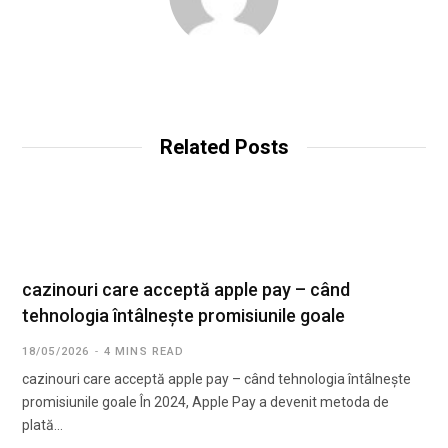
Related Posts
cazinouri care acceptă apple pay – când
tehnologia întâlnește promisiunile goale
18/05/2026
4 MINS READ
cazinouri care acceptă apple pay – când tehnologia întâlnește
promisiunile goale În 2024, Apple Pay a devenit metoda de
plată…