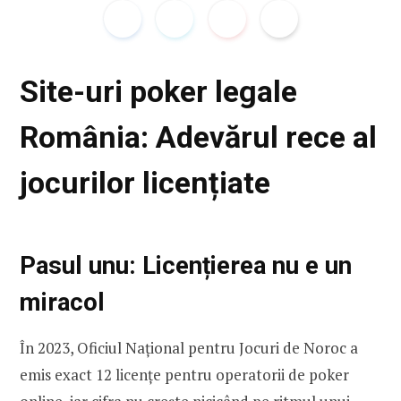
Site-uri poker legale
România: Adevărul rece al
jocurilor licențiate
Pasul unu: Licențierea nu e un
miracol
În 2023, Oficiul Național pentru Jocuri de Noroc a
emis exact 12 licențe pentru operatorii de poker