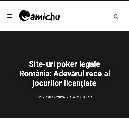
Site-uri poker legale
România: Adevărul rece al
jocurilor licențiate
BY
18/05/2026
4 MINS READ