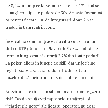
de 8,4%, în timp ce la Betano scade la 5,1% când se
adaugă condiția de pariere de 30x. Aceasta înseamnă
că pentru fiecare 100 de înregistrări, doar 5-8 se
traduc în bani reali în cont.
Încercați să comparați această cifră cu cea a unui
slot cu RTP (Return to Player) de 97,3% – adică, pe
termen lung, casa păstrează 2,7% din toate pariurile.
La poker, diferă în funcție de skill, dar un joc bine
reglat poate lăsa casa cu doar 1% din totalul
mizelor, dacă jucătorii sunt suficient de pricepuți.
Adevărul este că niciun site nu poate promite „zero
risk”. Dacă vrei să eviți capcanele, urmărește și
**câștigurile nete** ale fiecărui operator, nu doar