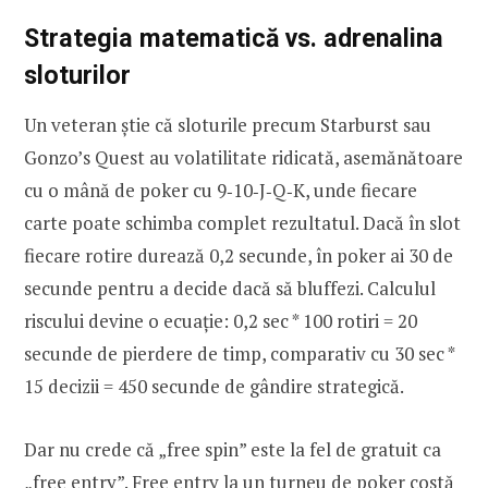
Strategia matematică vs. adrenalina
sloturilor
Un veteran știe că sloturile precum Starburst sau
Gonzo’s Quest au volatilitate ridicată, asemănătoare
cu o mână de poker cu 9‑10‑J‑Q‑K, unde fiecare
carte poate schimba complet rezultatul. Dacă în slot
fiecare rotire durează 0,2 secunde, în poker ai 30 de
secunde pentru a decide dacă să bluffezi. Calculul
riscului devine o ecuație: 0,2 sec * 100 rotiri = 20
secunde de pierdere de timp, comparativ cu 30 sec *
15 decizii = 450 secunde de gândire strategică.
Dar nu crede că „free spin” este la fel de gratuit ca
„free entry”. Free entry la un turneu de poker costă