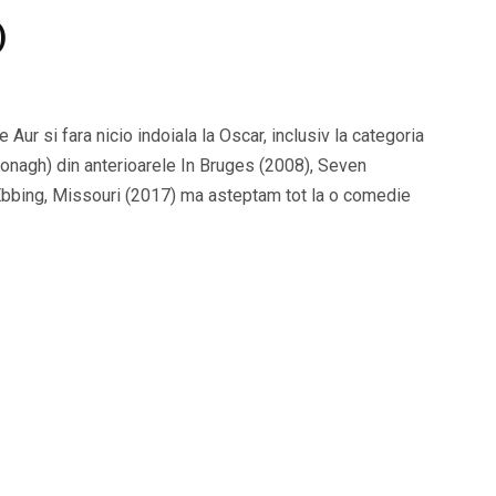
)
 Aur si fara nicio indoiala la Oscar, inclusiv la categoria
donagh) din anterioarele In Bruges (2008), Seven
Ebbing, Missouri (2017) ma asteptam tot la o comedie