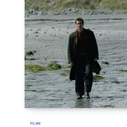
FILME