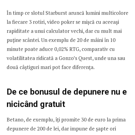
În timp ce slotul Starburst aruncă lumini multicolore
la fiecare 3 rotiri, video poker se mișcă cu aceeași
rapiditate a unui calculator vechi, dar cu mult mai
puține scântei. Un exemplu de 20 de mâini în 10
minute poate aduce 0,02% RTG, comparativ cu
volatilitatea ridicată a Gonzo’s Quest, unde una sau
două câștiguri mari pot face diferența.
De ce bonusul de depunere nu e
nicicând gratuit
Betano, de exemplu, îți promite 30 de euro la prima
depunere de 200 de lei, dar impune de șapte ori