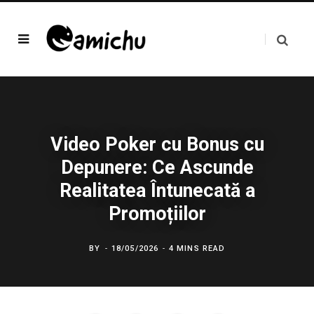
Video Poker cu Bonus cu
Depunere: Ce Ascunde
Realitatea Întunecată a
Promoțiilor
BY
18/05/2026
4 MINS READ