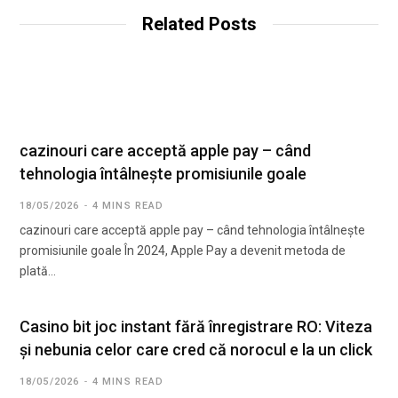
Related Posts
cazinouri care acceptă apple pay – când
tehnologia întâlnește promisiunile goale
18/05/2026
4 MINS READ
cazinouri care acceptă apple pay – când tehnologia întâlnește
promisiunile goale În 2024, Apple Pay a devenit metoda de
plată…
Casino bit joc instant fără înregistrare RO: Viteza
și nebunia celor care cred că norocul e la un click
18/05/2026
4 MINS READ