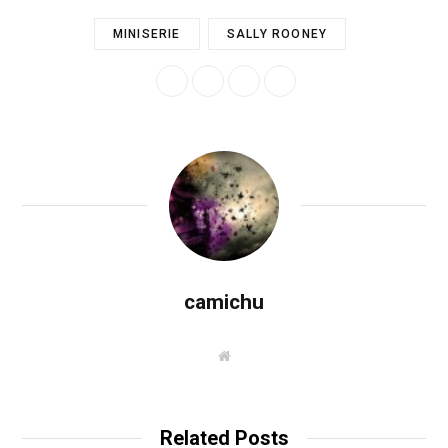
MINISERIE
SALLY ROONEY
camichu
W
e
b
s
i
t
Related Posts
e