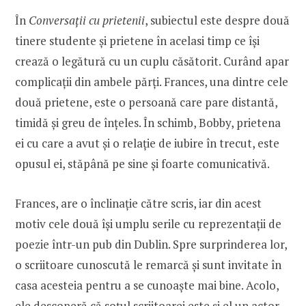
În
Conversații cu prietenii
, subiectul este despre două
tinere studente și prietene în acelasi timp ce își
crează o legătură cu un cuplu căsătorit. Curând apar
complicații din ambele părți. Frances, una dintre cele
două prietene, este o persoană care pare distantă,
timidă și greu de înțeles. În schimb, Bobby, prietena
ei cu care a avut și o relație de iubire în trecut, este
opusul ei, stăpână pe sine și foarte comunicativă.
Frances, are o înclinație către scris, iar din acest
motiv cele două își umplu serile cu reprezentații de
poezie într-un pub din Dublin. Spre surprinderea lor,
o scriitoare cunoscută le remarcă și sunt invitate în
casa acesteia pentru a se cunoaște mai bine. Acolo,
ele descoperă că soțul scriitoarei este și el un actor