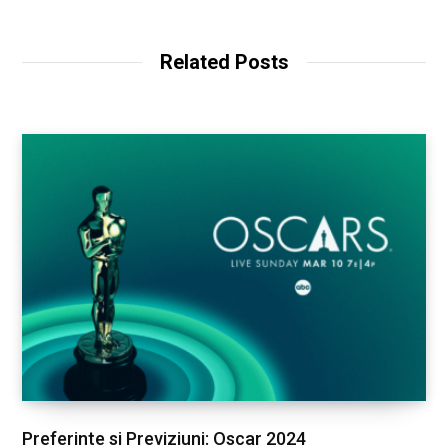
b
s
i
t
Related Posts
e
Preferinte si Previziuni: Oscar 2024