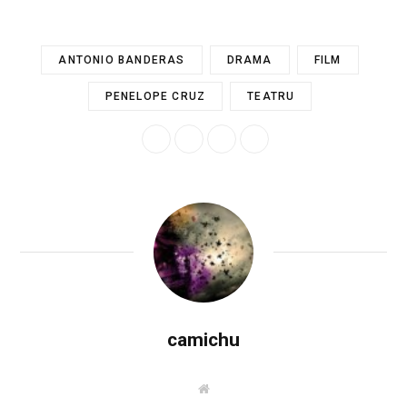
ANTONIO BANDERAS
DRAMA
FILM
PENELOPE CRUZ
TEATRU
camichu
W
e