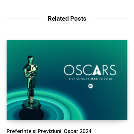
b
s
i
t
Related Posts
e
Preferinte si Previziuni: Oscar 2024