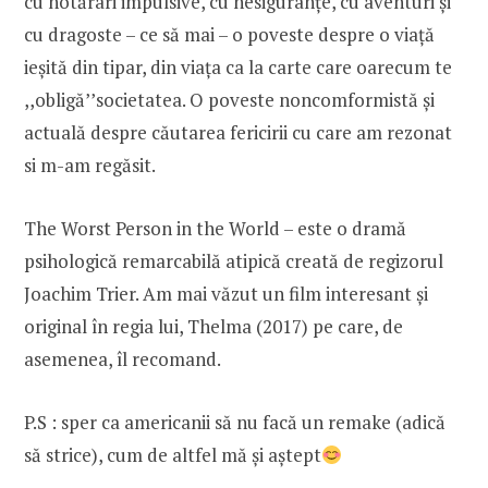
cu hotărâri impulsive, cu nesiguranțe, cu aventuri și
cu dragoste – ce să mai – o poveste despre o viață
ieșită din tipar, din viața ca la carte care oarecum te
,,obligă’’societatea. O poveste noncomformistă și
actuală despre căutarea fericirii cu care am rezonat
si m-am regăsit.
The Worst Person in the World – este o dramă
psihologică remarcabilă atipică creată de regizorul
Joachim Trier. Am mai văzut un film interesant și
original în regia lui, Thelma (2017) pe care, de
asemenea, îl recomand.
P.S : sper ca americanii să nu facă un remake (adică
să strice), cum de altfel mă și aștept