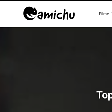
Filme
Top