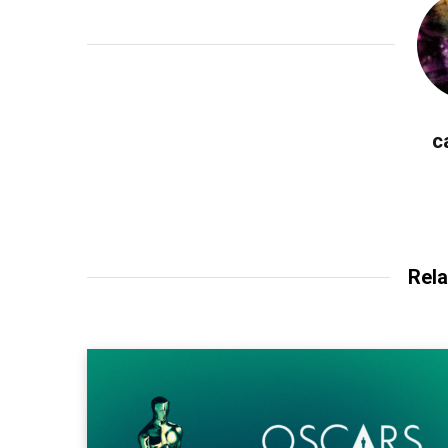
c
Rela