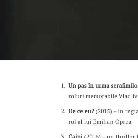
Un pas în urma serafimil
roluri memorabile Vlad Iv
De ce eu?
(2015) – in regi
rol al lui Emilian Oprea
Caini
(2016) – un thriller