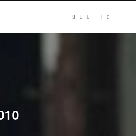
F
X
I
a
(
n
c
T
s
e
w
t
b
i
a
o
t
g
o
t
r
k
e
a
r
m
)
2010