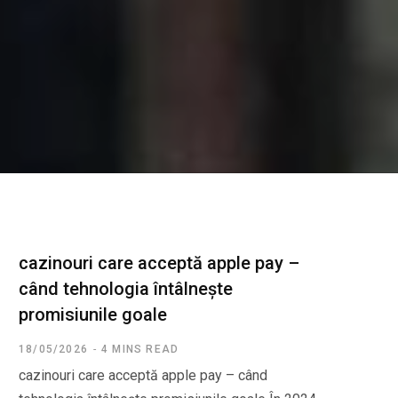
cazinouri care acceptă apple pay –
când tehnologia întâlnește
promisiunile goale
18/05/2026
4 MINS READ
cazinouri care acceptă apple pay – când