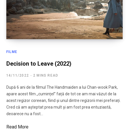
FILME
Decision to Leave (2022)
14/11/2022
2 MINS READ
După 6 ani de la filmul The Handmaiden a lui Chan-wook Park,
apare acest film ,,cumințel’’ față de tot ce am mai văzut de la
acest regizor coreean, fiind și unul dintre regizorii mei preferați.
Cred că am așteptat prea mult și am fost prea entuziastă,
deoarece nu a fost…
Read More