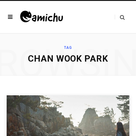
ROWSI
TAG
CHAN WOOK PARK