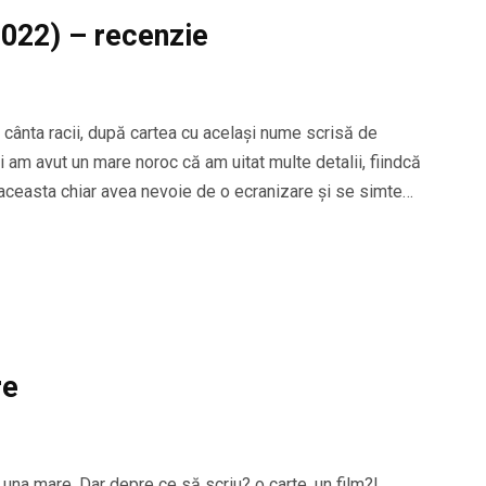
022) – recenzie
e cânta racii, după cartea cu același nume scrisă de
 am avut un mare noroc că am uitat multe detalii, fiindcă
 aceasta chiar avea nevoie de o ecranizare și se simte…
re
 una mare. Dar depre ce să scriu? o carte, un film?!…