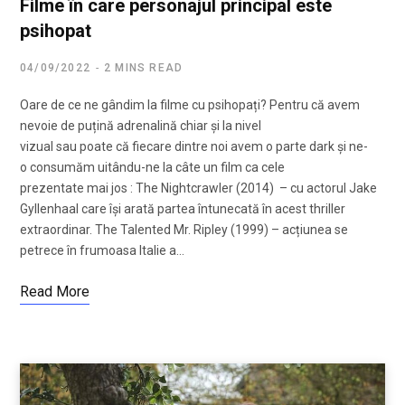
Filme în care personajul principal este
psihopat
04/09/2022
2 MINS READ
Oare de ce ne gândim la filme cu psihopați? Pentru că avem
nevoie de puțină adrenalină chiar și la nivel
vizual sau poate că fiecare dintre noi avem o parte dark și ne-
o consumăm uitându-ne la câte un film ca cele
prezentate mai jos : The Nightcrawler (2014) – cu actorul Jake
Gyllenhaal care își arată partea întunecată în acest thriller
extraordinar. The Talented Mr. Ripley (1999) – acțiunea se
petrece în frumoasa Italie a…
Read More